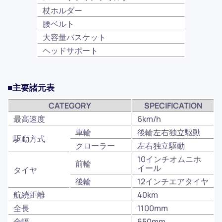
杖ホルダー
腰ベルト
大容量バスケット
ヘッドサポート
■主要諸元表
CATEGORY
SPECIFICATION
最高速度
6km/h
車輪
後輪左右独立駆動
駆動方式
クローラー
左右独立駆動
10インチオムニホ
前輪
イール
タイヤ
後輪
12インチエアタイヤ
航続距離
40km
全長
1100mm
全幅
650mm