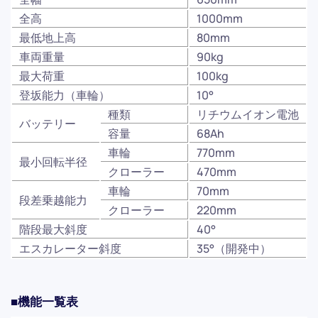
全高
1000mm
最低地上高
80mm
車両重量
90kg
最大荷重
100kg
登坂能力（車輪）
10°
種類
リチウムイオン電池
バッテリー
容量
68Ah
車輪
770mm
最小回転半径
クローラー
470mm
車輪
70mm
段差乗越能力
クローラー
220mm
階段最大斜度
40°
エスカレーター斜度
35°（開発中）
■機能一覧表