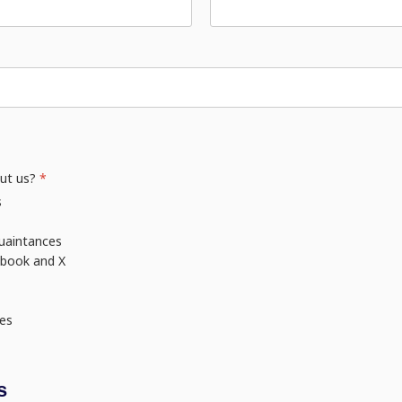
t us?
*
s
aintances
ook and X
es
s