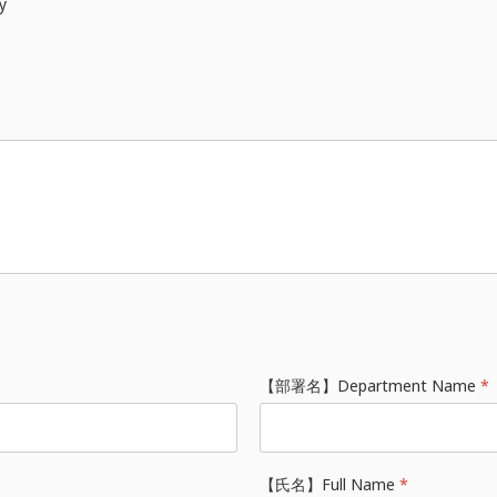
y
【部署名】Department Name
*
【氏名】Full Name
*