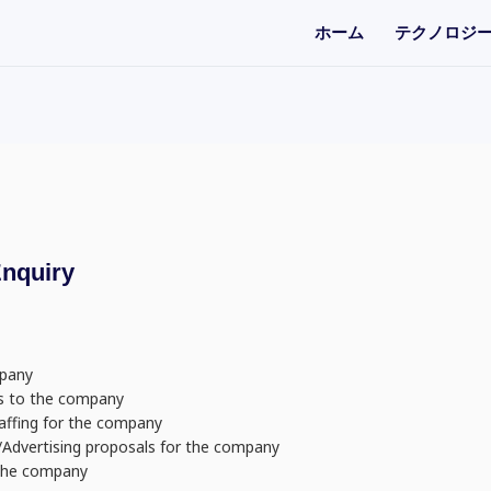
ホーム
テクノロジ
quiry
pany
to the company
ng for the company
rtising proposals for the company
he company