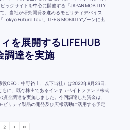
ッグサイトを中心に開催する「JAPAN MOBILITY
おいて、当社が研究開発を進めるモビリティデバイス
okyo Future Tour」LIFE & MOBILITYゾーンに出
を展開するLIFEHUB
資金調達を実施
締役CEO：中野裕士、以下当社）は2022年8月23日、
ともに、既存株主であるインキュベイトファンド株式
万円の資金調達を実施しました。今回調達した資金は、
子型モビリティ製品の開発及び広報活動に活用する予定
2
 Page
Next Page
Last Page