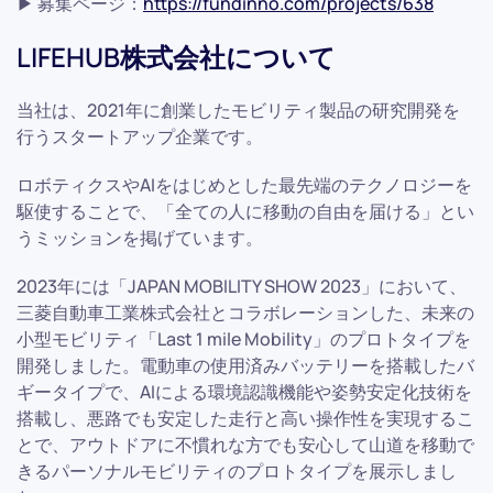
▶ 募集ページ：
https://fundinno.com/projects/638
LIFEHUB株式会社について
当社は、2021年に創業したモビリティ製品の研究開発を
行うスタートアップ企業です。
ロボティクスやAIをはじめとした最先端のテクノロジーを
駆使することで、「全ての人に移動の自由を届ける」とい
うミッションを掲げています。
2023年には「JAPAN MOBILITY SHOW 2023」において、
三菱自動車工業株式会社とコラボレーションした、未来の
小型モビリティ「Last 1 mile Mobility」のプロトタイプを
開発しました。電動車の使用済みバッテリーを搭載したバ
ギータイプで、AIによる環境認識機能や姿勢安定化技術を
搭載し、悪路でも安定した走行と高い操作性を実現するこ
とで、アウトドアに不慣れな方でも安心して山道を移動で
きるパーソナルモビリティのプロトタイプを展示しまし