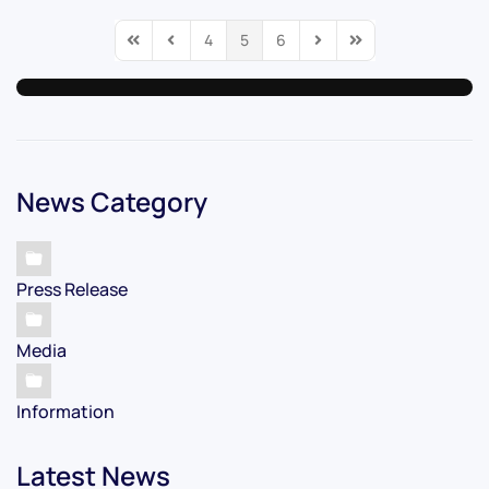
4
5
6
First Page
Previous Page
Next Page
Last Page
News Category
Press Release
Media
Information
Latest News